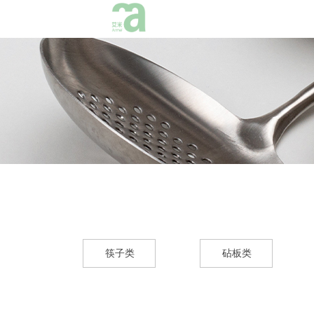
筷子类
砧板类