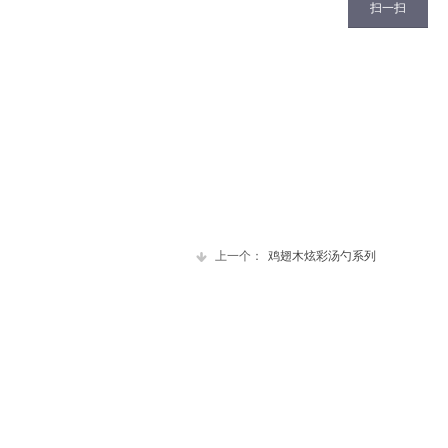
扫一扫
上一个：
鸡翅木炫彩汤勺系列