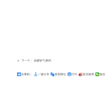
下一个：
硅胶铲勺系列
分享到：
一键分享
复制网址
打印
新浪微博
微信